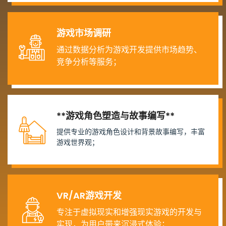
游戏市场调研
通过数据分析为游戏开发提供市场趋势、
竞争分析等服务；
**游戏角色塑造与故事编写**
提供专业的游戏角色设计和背景故事编写，丰富
游戏世界观；
VR/AR游戏开发
专注于虚拟现实和增强现实游戏的开发与
实现，为用户带来沉浸式体验；