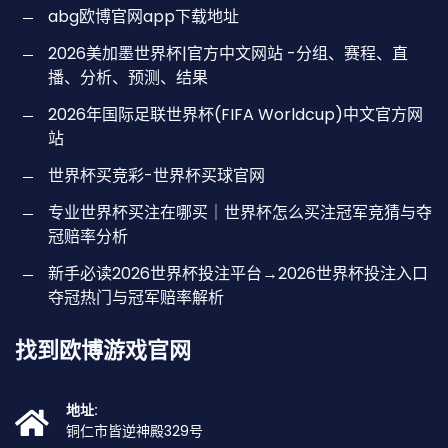
abg欧博官网app下载地址
2026美加墨世界杯|官方中文网站 -分组、赛程、直
播、分析、预测、结果
2026年国际足联世界杯(FIFA Worldcup)中文官方网
站
世界杯买竞彩-世界杯买球官网
专业世界杯买注在哪买｜世界杯怎么买注冠军竞猜与夺
冠赔率分析
新手必读2026世界杯投注平台→2026世界杯投注入口
夺冠热门与冠军赔率解析
找到欧博游戏官网
地址:
铜仁市皆逆神殿329号