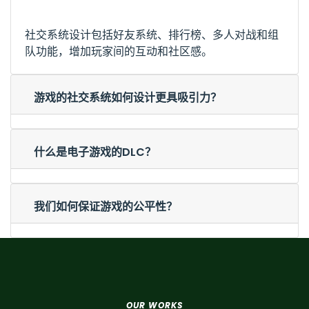
社交系统设计包括好友系统、排行榜、多人对战和组
队功能，增加玩家间的互动和社区感。
游戏的社交系统如何设计更具吸引力？
什么是电子游戏的DLC？
我们如何保证游戏的公平性？
OUR WORKS