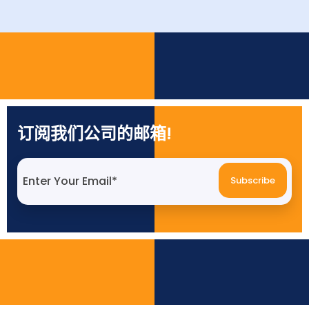
订阅我们公司的邮箱!
Subscribe