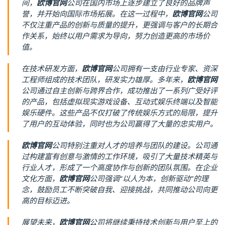
间，
欧博官网
公司在国内市场上逐步建立了良好的品牌声
誉，并开始向国际市场拓展。在这一过程中，
欧博官网
公司
不仅注重产品的创新与质量的提升，更强调与客户的长期合
作关系，始终以用户需求为导向，努力创造更高的市场价
值。
在技术研发方面，
欧博官网
公司拥有一支由行业专家、资深
工程师组成的技术团队，研发实力雄厚。多年来，
欧博官网
公司通过自主创新与跨界合作，成功推出了一系列广受好评
的产品，包括虚拟现实游戏设备、互动式娱乐终端以及智能
娱乐硬件。这些产品不仅打破了传统娱乐方式的局限，提升
了用户的互动体验，同时也为公司赢得了大量的忠实用户。
欧博官网
公司特别注重对人才的培养与团队的建设。公司通
过构建富有创意与激情的工作环境，吸引了大量技术精英与
行业人才，形成了一个高度协作与创新的团队氛围。在企业
文化方面，
欧博官网
公司强调“以人为本，创新驱动”的理
念，鼓励员工不断突破自我、迎接挑战，共同推动公司向更
高的目标迈进。
展望未来，
欧博官网
公司将继续秉持技术创新与用户至上的