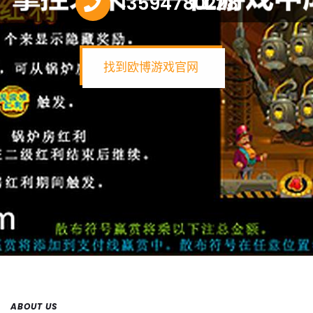
13594780228
找到欧博游戏官网
ABOUT US