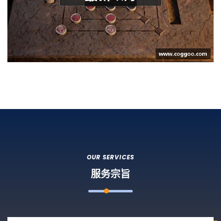
OUR SERVICES
服务宗旨